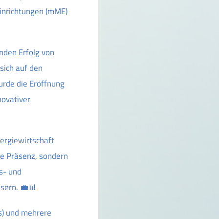
inrichtungen (mME)
nden Erfolg von
sich auf den
wurde die Eröffnung
novativer
nergiewirtschaft
he Präsenz, sondern
s- und
sern. 💼📊
s) und mehrere