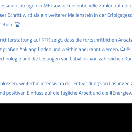
esseinrichtungen (mME) sowie konventionelle Zähler auf der 
ser Schritt wird als ein weiterer Meilenstein in der Erfolgsges
sehen. 🏆
ichterstattung auf RTK zeigt, dass die fortschrittlichen Ansät
t großen Anklang finden und weithin anerkannt werden. 📺🎉 
Technologie und die Lösungen von CubyLink von zahlreichen K
chlossen, weiterhin intensiv an der Entwicklung von Lösungen z
nd positiven Einfluss auf die tägliche Arbeit und die #Energi