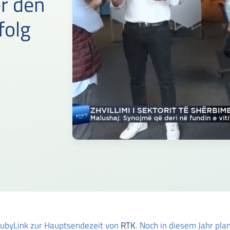
r den
folg
 CubyLink zur Hauptsendezeit von
RTK
. Noch in diesem Jahr pla