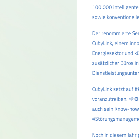
100.000 intelligent
sowie konventionelle
Der renommierte Sen
CubyLink, einem inn
Energiesektor und kün
zusätzlicher Büros 
Dienstleistungsunter
CubyLink setzt auf #k
voranzutreiben. 🌱⚙️
auch sein Know-how 
#Störungsmanagement
Noch in diesem Jahr