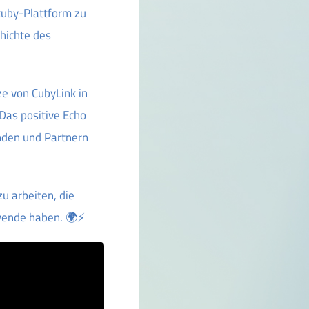
cuby-Plattform zu
chichte des
ze von CubyLink in
Das positive Echo
unden und Partnern
u arbeiten, die
ewende haben. 🌍⚡