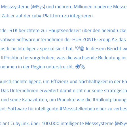
e Messsysteme (iMSys) und mehrere Millionen moderne Messe
 Zähler auf der cuby-Plattform zu integrieren.
der RTK berichtete zur Hauptsendezeit über den beeindrucke
ovativen Softwareunternehmen der HORIZONTE-Group AG das 
stliche Intelligenz spezialisiert hat. 💡🤖 In diesem Bericht 
in #Prishtina hervorgehoben, was die wachsende Bedeutung in
nehmen in der Region unterstreicht. 🌍🚀
ünstlicheIntelligenz, um Effizienz und Nachhaltigkeit in der E
 Das Unternehmen erweitert damit nicht nur seine strategisc
und seine Kapazitäten, um Produkte wie die #Rolloutplanung
-Software für intelligente #Messstellenbetreiber zu verbes
 plant CubyLink, über 100.000 intelligente Messsysteme (iMSy